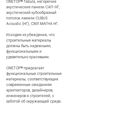
ONETOP
®
Tabula, негорючие
акустические панели САП-НГ,
акустический кубообразный
потолок ламели CUBUS
Acoustic (НГ), СМЛ МАГНА НГ.
Исходим из убеждения, что
строительные материалы
должны быть надежными,
функциональными и
удивительно красивыми.
ONETOP
®
предлагает
функциональные строительные
материалы, соответствующие
современным ожиданиям
архитекторов, дизайнеров,
инженеров и строителей, с
заботой об окружающей среде.