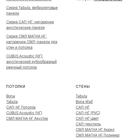
Серия Tabula: фибролитовые
панели
Серия САП-НГ: негорючие
акустические панели
Серия СМЛ МАГНА НГ:
негорючие СМЛ-панели для
стен и потолка
CUBUS Acoustic (НГ):
акустический кубообразный
реечный потолок
ПОТОЛКИ
СТЕНЫ
Bona
Tabula
Tabula
Bona Wall
САП-НГ Потолок
САП-НГ
CUBUS Acoustic (НГ)
САП-НГ (PVC)
СМЛ МАГНА НГ Акустик
САП-НГ Цвет
САП-текстиль
СМЛ МАГНА НГ Акрил
СМЛ МАГНА НГ Полимер