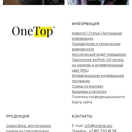
ИНФОРМАЦИЯ
Новости | Статьи | Актуальная
информация
Производство и технические
возможности
Акустический аудит помещения
Технология AxiPrint: UV-печать
на панелях и индивидуальный
цвет (RAL)
Индивидуальная модификация
продукции
Схемы по монтажу
Брошюры и каталоги
Политика конфиденциальности
Карта сайта
ПРОДУКЦИЯ
КОНТАКТЫ
Серия Bona: акустические
E-mail:
info@onetop.pro
панели из стекловолокна
Телефон.:
+7 812 270 61 29