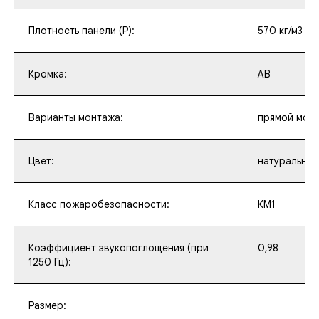
Плотность панели (P):
570 кг/м3
Кромка:
АВ
Варианты монтажа:
прямой мон
Цвет:
натуральный 
Класс пожаробезопасности:
КМ1
Коэффициент звукопоглощения (при
0,98
1250 Гц):
Размер: