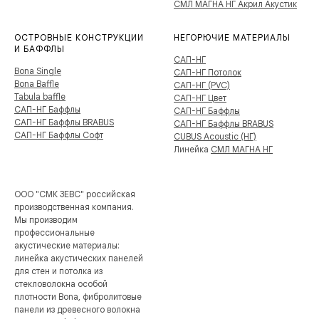
СМЛ МАГНА НГ Акрил Акустик
ОСТРОВНЫЕ КОНСТРУКЦИИ
НЕГОРЮЧИЕ МАТЕРИАЛЫ
И БАФФЛЫ
САП-НГ
Bona Single
САП-НГ Потолок
Bona Baffle
САП-НГ (PVC)
Tabula baffle
САП-НГ Цвет
САП-НГ Баффлы
САП-НГ Баффлы
САП-НГ Баффлы BRABUS
САП-НГ Баффлы BRABUS
САП-НГ Баффлы Софт
CUBUS Acoustic (НГ)
Линейка
СМЛ МАГНА НГ
ООО "СМК ЗЕВС" российская
производственная компания.
Мы производим
профессиональные
акустические материалы:
линейка акустических панелей
для стен и потолка из
стекловолокна особой
плотности Bona, фибролитовые
панели из древесного волокна