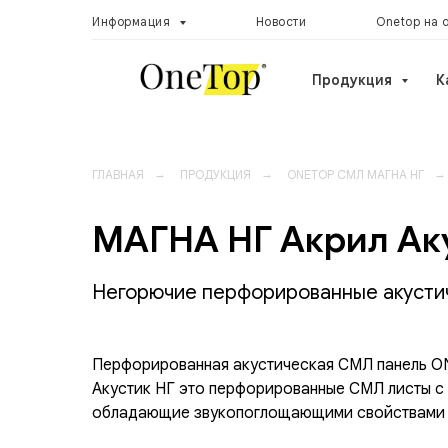
Информация
Новости
Onetop на 
Продукция
К
ГЛАВНАЯ
→
ПРОДУКЦИЯ
→
ONETOP СМЛ МАГНА НГ
→
МАГНА НГ Акрил Ак
Негорючие перфорированные акусти
Перфорированная акустическая СМЛ панель 
Акустик НГ это перфорированные СМЛ листы с
обладающие звукопоглощающими свойствами р