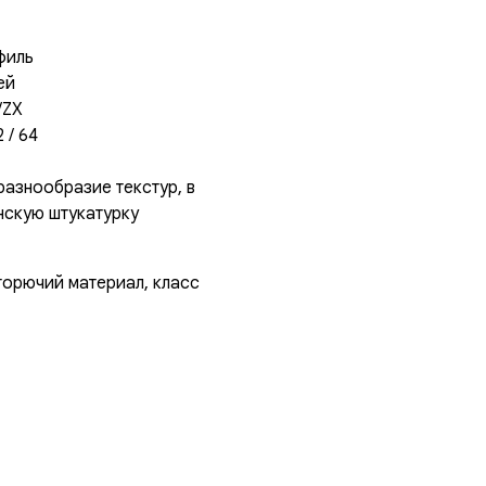
филь
ей
/ZX
 / 64
 разнообразие текстур, в
анскую штукатурку
горючий материал, класс