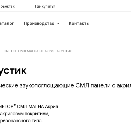
объектах
Где купить?
аталог
Производство
Контакты
ONETOP СМЛ МАГНА НГ АКРИЛ АКУСТИК
устик
ческие звукопоглощающие СМЛ панели с акри
®
ONETOP
СМЛ МАГНА Акрил
 акриловым покрытием,
езонансного типа.