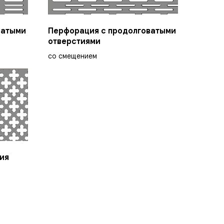
ватыми
Перфорация с продолговатыми
отверстиями
со смещением
ия