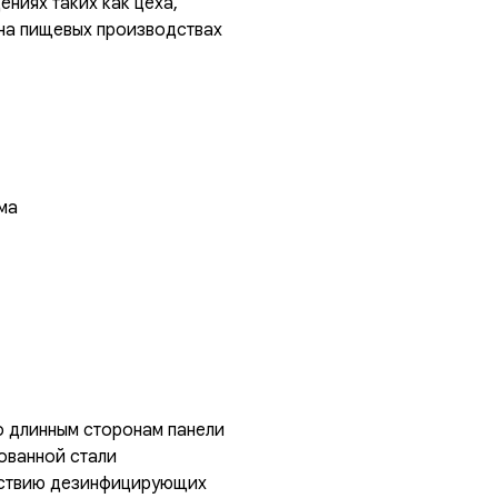
ниях таких как цеха,
 на пищевых производствах
ма
о длинным сторонам панели
ованной стали
йствию дезинфицирующих