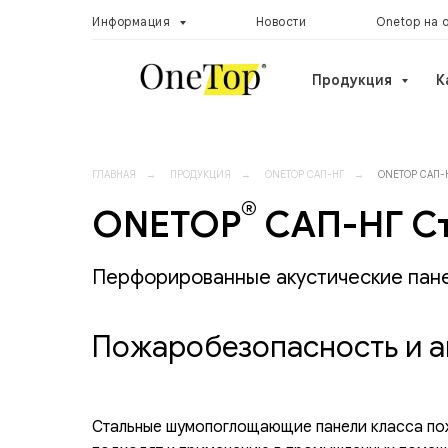
Информация
Новости
Onetop на 
Продукция
К
ГЛАВНАЯ
ПРОДУКЦИЯ
ONETOP САП-НГ
ONETOP САП-
→
→
→
®
ONETOP
САП-НГ С
Перфорированные акустические пане
Пожаробезопасность и а
Стальные шумопоглощающие панели класса п