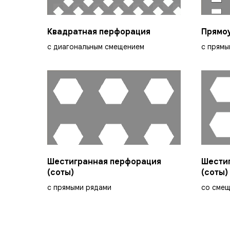
Квадратная перфорация
Прямо
с диагональным смещением
с прямы
Шестигранная перфорация
Шести
(соты)
(соты)
с прямыми рядами
со сме