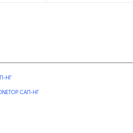
П-НГ
 ONETOP САП-НГ