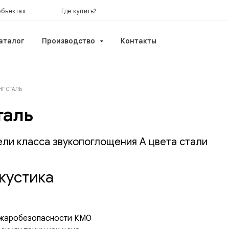
объектах
Где купить?
аталог
Производство
Контакты
НГ СТАЛЬ
таль
ли класса звукопоглощения А цвета стали
кустика
ожаробезопасности КМ0