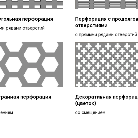
угольная перфорация
Перфорация с продолго
отверстиями
ми рядами отверстий
с прямыми рядами отверстий
гранная перфорация
Декоративная перфорац
(цветок)
щением
со смещением