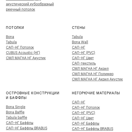
акустический кубообразный
реечный потолок
ПОТОЛКИ
СТЕНЫ
Bona
Tabula
Tabula
Bona Wall
САП-НГ Потолок
САП-НГ
CUBUS Acoustic (НГ)
САП-НГ (PVC)
СМЛ МАГНА НГ Акустик
САП-НГ Цвет
САП-текстиль
СМЛ МАГНА НГ Акрил
СМЛ МАГНА НГ Полимер
СМЛ МАГНА НГ Акрил Акустик
ОСТРОВНЫЕ КОНСТРУКЦИИ
НЕГОРЮЧИЕ МАТЕРИАЛЫ
И БАФФЛЫ
САП-НГ
Bona Single
САП-НГ Потолок
Bona Baffle
САП-НГ (PVC)
Tabula baffle
САП-НГ Цвет
САП-НГ Баффлы
САП-НГ Баффлы
САП-НГ Баффлы BRABUS
САП-НГ Баффлы BRABUS