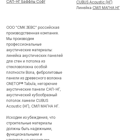
САП-НГ Баффлы Софт
CUBUS Acoustic (НГ)
Линейка
СМЛ МАГНА НГ
ООО "СМК ЗЕВС" российская
производственная компания.
Мы производим
профессиональные
акустические материалы:
линейка акустических панелей
для стен и потолка из
стекловолокна особой
плотности Bona, фибролитовые
панели из древесного волокна
ONETOP
®
Tabula, негорючие
акустические панели САП-НГ,
акустический кубообразный
потолок ламели CUBUS
Acoustic (НГ), СМЛ МАГНА НГ.
Исходим из убеждения, что
строительные материалы
должны быть надежными,
функциональными и
удивительно красивыми.