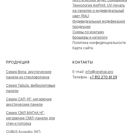
Технология AxiPrint: UV-печать
на панелях и индивидуальный
цвет (RAL)
Индивидуальная модификация
продукции
Схемы по монтажу
Брошюры и каталоги
Политика конфиденциальности
Карта сайта
ПРОДУКЦИЯ
КОНТАКТЫ
Серия Bona: акустические
E-mail:
info@onetop.pro
панели из стекловолокна
Телефон.:
+7 812 270 61 29
Серия Tabula: фибролитовые
панели
Серия САП-НГ: негорючие
акустические панели
Серия СМЛ МАГНА НГ:
негорючие СМЛ-панели для
стен и потолка
CUBUS Acoustic (НГ):